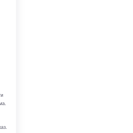
ти
ма.
аз.